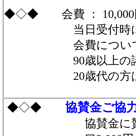
◆◇◆ 会費 ： 10,0
当日受付時にお支
会費については卒業
90歳以上の諸先輩
20歳代の方は：7
協賛金ご協力
◆◇◆
協賛金に賛同し