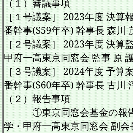
（１）審議事項
［１号議案］ 2023年
番幹事(S59年卒) 幹事長 森川 
［２号議案］ 2023年度
甲府一高東京同窓会 監事 原 
［３号議案］ 2024年
番幹事(S60年卒) 幹事長 古川 
（２）報告事項
①東京同窓会基
学・甲府一高東京同窓会 副会長