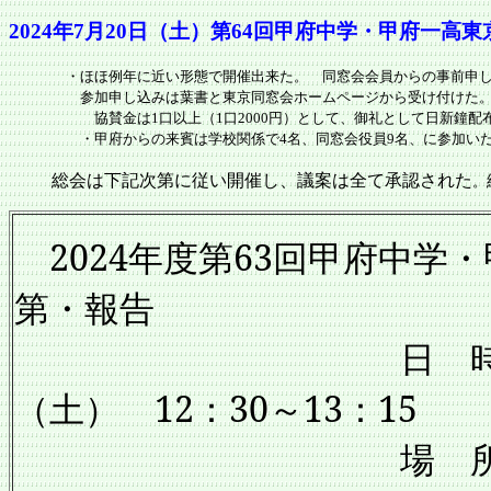
2024年7月20日（土）第64回甲府中学・甲府一高
・ほほ例年に近い形態で開催出来た。 同窓会会員からの事前申し込
参加申し込みは葉書と東京同窓会ホームページから受け付けた。同
協賛金は1口以上（1口2000円）として、御礼として日新鐘配
・甲府からの来賓は学校関係で4名、同窓会役員9名、に参加いただき
総会は下記次第に従い開催し、議案は全て承認された
。
2024年度第63回甲府中学
第・報告
日 時 202
（土） 12：30～13：15
場 所 京王プ