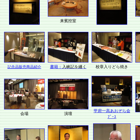
来賓控室
記念品販売商品紹介
書籍：
入峡記を繙く
校章入りどら焼き
甲府一高あおぞら会
会場
演壇
ﾌﾞｰｽ