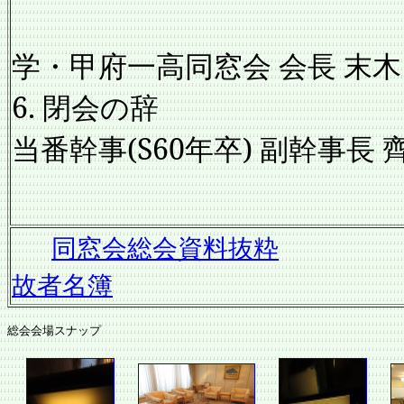
甲
学・甲府一高同窓会 会長 末木
6. 閉会の辞
当番幹事(S60年卒) 副幹事長 
同窓会総会資料抜粋
故者名簿
総会会場スナップ