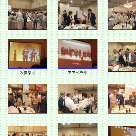
吹奏楽団
アアペラ部