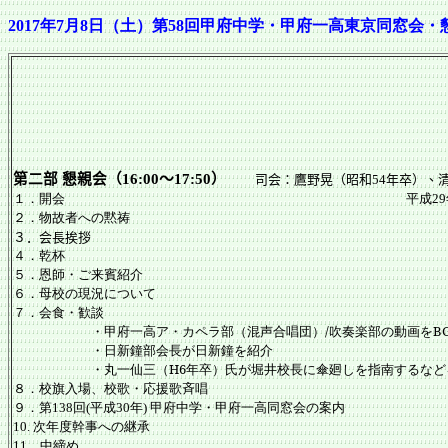
2017年7月8日（土）第58回甲府中学・甲府一高東京同窓会
日 時 平成２８年７月９
会 場 ホテルグランド
懇親会「ダイヤモ
第二部
懇親会（
〜
）
司会：鷹野晃（昭和
年卒）、
16:00
17:50
54
１．開会
平成
29
２．物故者への黙
３．会長挨拶 会長
４．乾杯 青柳利雄（S20A
５．恩師・ご来賓紹介
６．母校の現況について 甲府第一高等
７．会食・歓談
・甲府一高ア・カペラ部（混声合唱団）/吹奏楽部の動画をBG
・日新鐘部会長が日新鐘を紹介
・丸一仙三（H6年卒）氏が堀井校長に傘廻しを指南するなどを
８．校旗入場、校歌・応援歌斉唱
９．第
回
平成
年
甲府中学・甲府一高同窓会の案内
138
(
30
)
次年度幹事への継承
10.
．中
締め 最高顧問
11