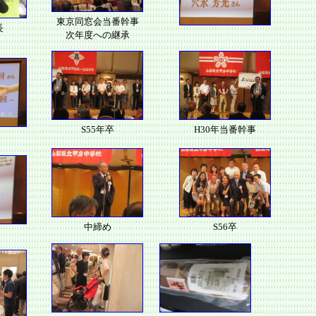
東京同窓会当番幹事
長
次年度への継承
S55年卒
H30年当番幹事
中締め
S56卒