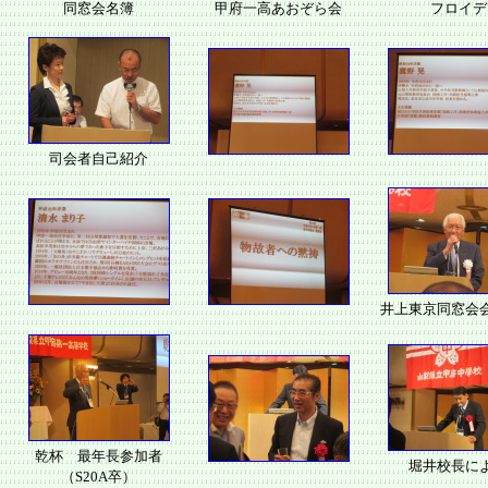
同窓会名簿
甲府一高あおぞら会
フロイデ
司会者自己紹介
井上東京同窓会
乾杯 最年長参加者
堀井校長に
（S20A卒）