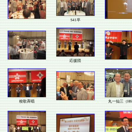
S41卒
応援団
校歌斉唱
丸一仙三（H