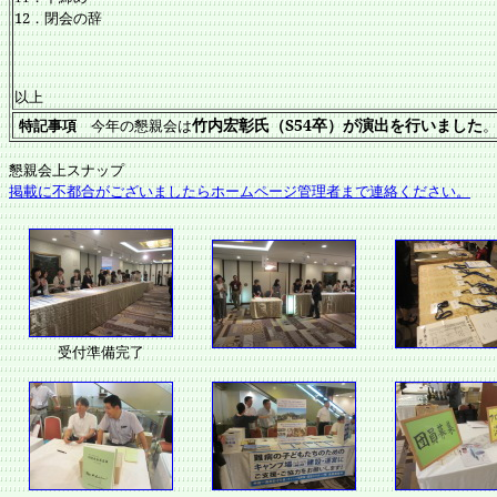
12
．閉会の辞
以上
竹内宏彰氏（S54卒）が演出を行いました
特記事項
今年の懇親会は
懇親会上スナップ
掲載に不都合がございましたらホームページ管理者まで連絡ください。
受付準備完了