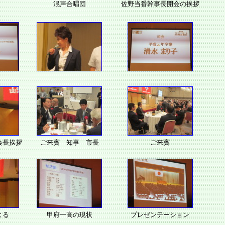
混声合唱団
佐野当番幹事長開会の挨拶
会長挨拶
ご来賓 知事 市長
ご来賓
よる
甲府一高の現状
プレゼンテーション