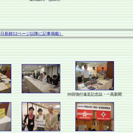
。
日新鐘12ページ以降に記事掲載）
90回強行遠足記念誌・一高新聞