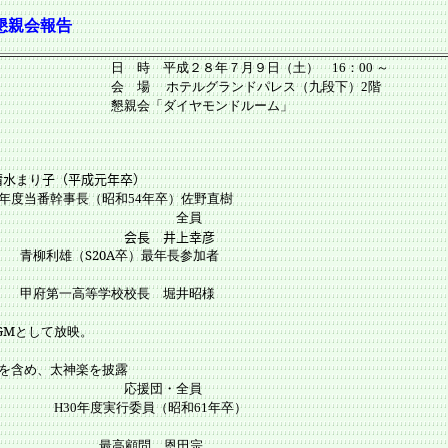
・懇親会報告
日（土） 16：00 ～
パレス（九段下）2階
ンドルーム」
清水
まり
子（平成元年卒）
年度当番幹事長（昭和
年卒）佐野直樹
54
祷 全員
 井上幸彦
卒）最年長参加者
学校校長 堀井昭様
Mとして放映。
含め、太神楽を披露
 応援団・全員
H30年度
実行委員（昭和61年卒）
 恩田宗