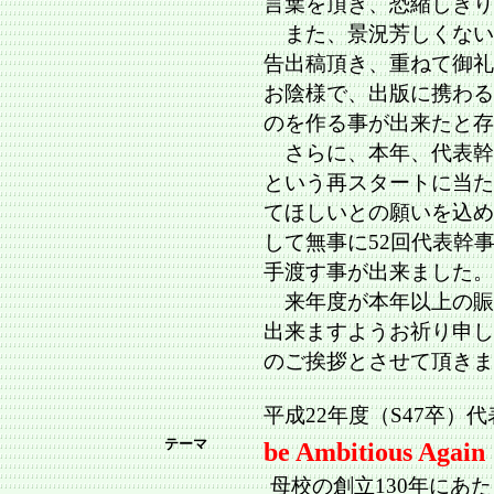
言葉を頂き、恐縮しきり
また、景況芳しくない
告出稿頂き、重ねて御礼
お陰様で、出版に携わる
のを作る事が出来たと存
さらに、本年、代表幹
という再スタートに当た
てほしいとの願いを込め
して無事に52回代表幹
手渡す事が出来ました。
来年度が本年以上の賑々
出来ますようお祈り申し
のご挨拶とさせて頂きま
平成22年度（S47卒）
テーマ
be Ambitious Agai
母校の創立130年にあ