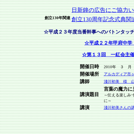
日新鐘の広告にご協力い
創立130年関連
創立130周年記念式典関
☆平成２３年度当番幹事へのバトンタッ
☆平成２２年甲府中学
☆第１３回 一紅会主
開催日時
2010年 ３ 月
開催場所
アルカディア市
講師
淺川初美 様 山
言葉の魔力に
講演題目
～伝える楽しみ
に～
講演
淺川初美さんの