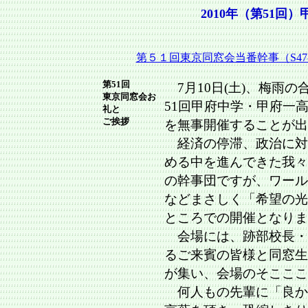
2010年（第51
第５１回東京同窓会当番幹事（S4
第51回
7月10日(土)、梅雨の
東京同窓会お
51回甲府中学・甲府一
礼と
ご挨拶
を無事開催することが出
経済の停滞、政治に対
める中を進んできた我々S
の幹事団ですが、ワール
などまさしく「希望の光
ところでの開催となりま
会場には、跡部校長・
るご来賓の皆様と同窓生
が集い、会場のそこここ
何人もの先輩に「良か