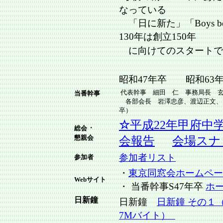
なっている
「日に新た」「Boys be
130年は創立150年
に向けてのスタートで
昭和47年卒 昭和63
代表幹事 細田 仁 事務局長 
当番幹事
各部会長 岩澤忠彦、渡辺正文、大
卒）
☆
平成22年甲府中
・
総会
懇親会
会報告
会場スナ
参加者リスト
参加者
・
東京同窓会ホームペー
Webサイト
・ 当番幹事S47年卒
ホーム
日新鐘
日新鐘
日新鐘 その１（
7Mバイト）