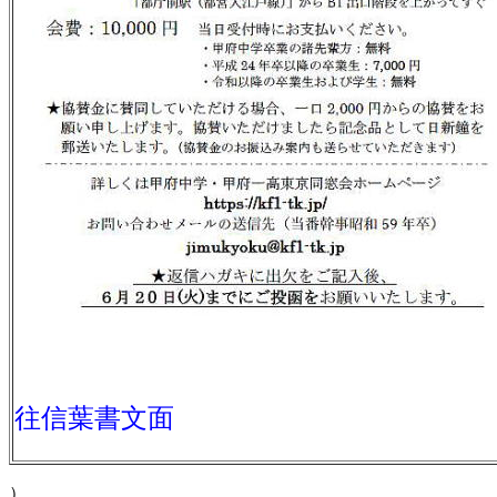
往信葉書文面
）