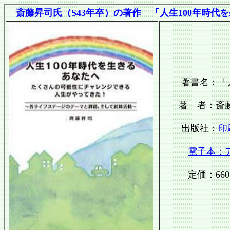
斎藤昇司氏（
S43
年卒）の著作 「人生
100
年時代を
著書名：「人生
著 者：斎藤昇
出版社：
印
電子本：
定価：66