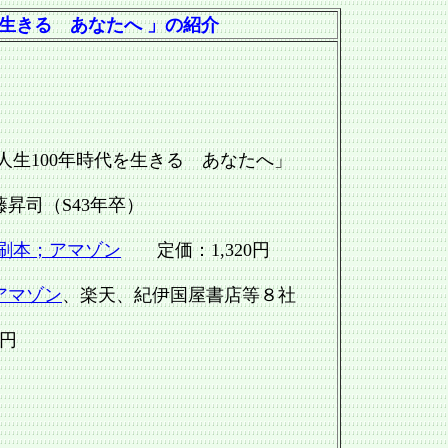
生きる あなたへ 」の紹介
100年時代を生きる あなたへ」
司（S43年卒）
刷本；アマゾン
定価：1,320円
アマゾン
、楽天、紀伊国屋書店等８社
0円