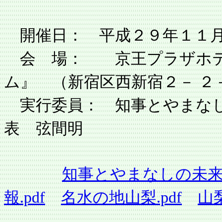
開催日： 平成２９年１１
会 場： 京王プラザホテ
ム』 （新宿区西新宿２－ ２
実行委員： 知事とやまな
表 弦間明
知事とやまなしの未来を
報.pdf
名水の地山梨.pdf
山梨